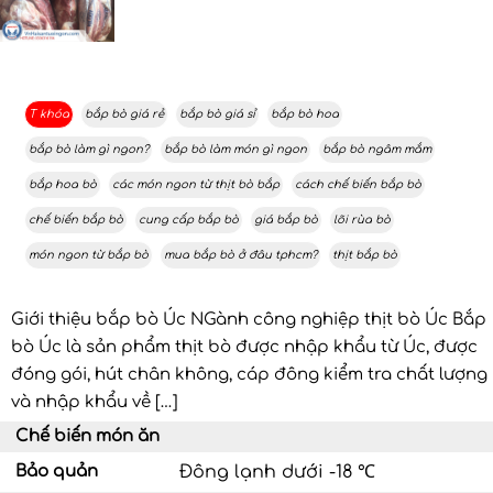
T khóa
bắp bò giá rẻ
bắp bò giá sỉ
bắp bò hoa
bắp bò làm gì ngon?
bắp bò làm món gì ngon
bắp bò ngâm mắm
bắp hoa bò
các món ngon từ thịt bò bắp
cách chế biến bắp bò
chế biến bắp bò
cung cấp bắp bò
giá bắp bò
lõi rùa bò
món ngon từ bắp bò
mua bắp bò ở đâu tphcm?
thịt bắp bò
Giới thiệu bắp bò Úc NGành công nghiệp thịt bò Úc Bắp
bò Úc là sản phẩm thịt bò được nhập khẩu từ Úc, được
đóng gói, hút chân không, cáp đông kiểm tra chất lượng
và nhập khẩu về […]
Chế biến món ăn
Bảo quản
Đông lạnh dưới -18 ℃