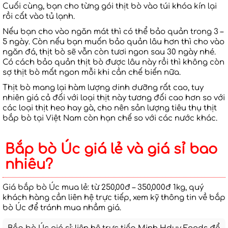
Cuối cùng, bạn cho từng gói thịt bò vào túi khóa kín lại
rồi cất vào tủ lạnh.
Nếu bạn cho vào ngăn mát thì có thể bảo quản trong 3 –
5 ngày. Còn nếu bạn muốn bảo quản lâu hơn thì cho vào
ngăn đá, thịt bò sẽ vẫn còn tươi ngon sau 30 ngày nhé.
Có cách bảo quản thịt bò được lâu này rồi thì không còn
sợ thịt bò mất ngon mỗi khi cần chế biến nữa.
Thịt bò mang lại hàm lượng dinh dưỡng rất cao, tuy
nhiên giá cả đối với loại thịt này tương đối cao hơn so với
các loại thịt heo hay gà, cho nên sản lượng tiêu thụ thịt
bắp bò tại Việt Nam còn hạn chế so với các nước khác.
Bắp bò Úc giá lẻ và giá sỉ bao
nhiêu?
Giá bắp bò Úc mua lẻ: từ 250,00đ – 350,000đ 1kg, quý
khách hàng cần liên hệ trực tiếp, xem kỹ thông tin về bắp
bò Úc để tránh mua nhầm giá.