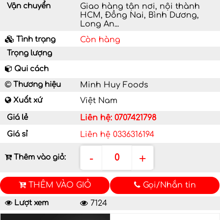
Vận chuyển
Giao hàng tận nơi, nội thành
HCM, Đồng Nai, Bình Dương,
Long An...
Tình trạng
Còn hàng
Trọng lượng
Qui cách
Thương hiệu
Minh Huy Foods
Xuất xứ
Việt Nam
Giá lẻ
Liên hệ: 0707421798
Giá sỉ
Liên hệ 0336316194
-
+
0
Thêm vào giỏ:
THÊM VÀO GIỎ
Gọi/Nhắn tin
Lượt xem
7124