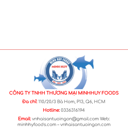
CÔNG TY TNHH THƯƠNG MẠI MINHHUY FOODS
Đa chỉ:
110/20/3 Bà Hom, P13, Q6, HCM
Hotline:
0336316194
Email:
vnhaisantuoingon@gmail.com Web:
minhhyfoods.com – vnhaisantuoingon.com