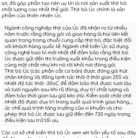
sơ, đã góp phần tạo nên uy tín là nơi sản xuất thịt bò
chất lượng cao nhất thế giới. Thịt bò Úc chính là sản
phẩm của thiên nhiên Úc.
Ngành công nghiệp thịt của Úc đã nhận ra từ nhiều
năm trước rằng đóng gói và giao hàng là hai liên kết
quan trọng trong chuỗi cung cấp thịt bò, đặc biệt đối
với khách hàng quốc tế. Ngành chế biến Úc sử dụng
công nghệ bao bì mới nhất để đảm bảo rằng thịt bò
Úc được gửi đến thị trường xuất khẩu trong điều kiện
cùng một chất như khi nó rời khỏi nơi đóng gói.
Thịt bò Úc (các phần cắt cơ bản) được đóng gói hút
chân không Và đông lạnh tức thời ở thời gian 25S và
nhiệt độ tức thời -30oC để đảm bảo thịt được tươi lâu
và tươi nguyên sau khi rả đông, duy trì chất lượng và
đảm bảo thời gian lưu giữ kéo dài. Kiểm soát chặt chẽ
nhiệt độ được duy trì trong suốt quá trình giao hàng, ,
ức chế quá trình tăng trưởng của vi khuẩn và cho
phép thịt bò Úc được lưu giữ đến đến 720 ngày trong
điều kiện lưu trữ tối ưu.
Các cơ sở chế biến thịt bò Úc xem xét bốn yếu tố sau đây