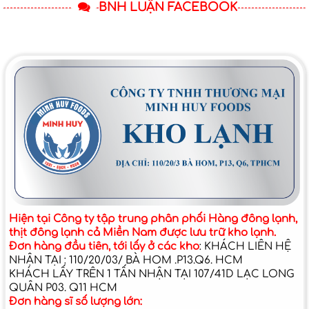
BNH LUẬN FACEBOOK
Hiện tại Công ty tập trung phân phối Hàng đông lạnh,
thịt đông lạnh cả Miền Nam được lưu trữ kho lạnh.
Đơn hàng đầu tiên, tới lấy ở các kho
: KHÁCH LIÊN HỆ
NHẬN TẠI : 110/20/03/ BÀ HOM .P13.Q6. HCM
KHÁCH LẤY TRÊN 1 TẤN NHẬN TẠI 107/41D LẠC LONG
QUÂN P03. Q11 HCM
Đơn hàng sĩ số lượng lớn: