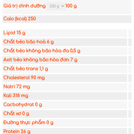
Giá trị dinh dưỡng
100 g
Calo (kcal)
250
Lipid
15 g
Chất béo bão hoà
6 g
Chất béo không bão hòa đa
0,5 g
Axit béo không bão hòa đơn
7 g
Chất béo trans
1,1 g
Cholesterol
90 mg
Natri
72 mg
Kali
318 mg
Cacbohydrat
0 g
Chất xơ
0 g
Đường thực phẩm
0 g
Protein
26 g