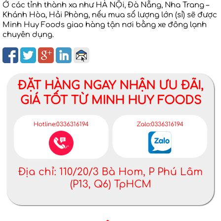
Ở các tỉnh thành xa như HÀ NỘi, Đà Nẵng, Nha Trang –
Khánh Hòa, Hải Phòng, nếu mua số lượng lớn (sỉ) sẽ được
Minh Huy Foods giao hàng tận nơi bằng xe đông lạnh
chuyên dụng.
ĐẶT HÀNG NGAY NHẬN ƯU ĐÃI,
GIÁ TỐT TỪ MINH HUY FOODS
Hotline:0336316194
Zalo:0336316194
Địa chỉ: 110/20/3 Bà Hom, P Phú Lâm
(P13, Q6) TpHCM