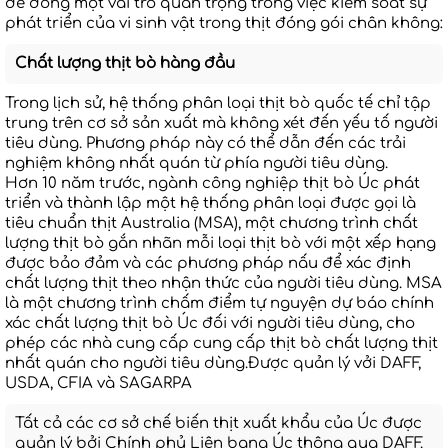
để đóng một vai trò quan trọng trong việc kiểm soát sự
phát triển của vi sinh vật trong thịt đóng gói chân không:
Chất lượng thịt bò hàng đầu
Trong lịch sử, hệ thống phân loại thịt bò quốc tế chỉ tập
trung trên cơ sở sản xuất mà không xét đến yếu tố người
tiêu dùng. Phương pháp này có thể dẫn đến các trải
nghiệm không nhất quán từ phía người tiêu dùng.
Hơn 10 năm trước, ngành công nghiệp thịt bò Úc phát
triển và thành lập một hệ thống phân loại được gọi là
tiêu chuẩn thịt Australia (MSA), một chương trình chất
lượng thịt bò gắn nhãn mỗi loại thịt bò với một xếp hạng
được bảo đảm và các phương pháp nấu để xác định
chất lượng thịt theo nhận thức của người tiêu dùng. MSA
là một chương trình chấm điểm tự nguyện dự báo chính
xác chất lượng thịt bò Úc đối với người tiêu dùng, cho
phép các nhà cung cấp cung cấp thịt bò chất lượng thịt
nhất quán cho người tiêu dùng.Được quản lý vởi DAFF,
USDA, CFIA và SAGARPA
Tất cả các cơ sở chế biến thịt xuất khẩu của Úc được
quản lý bởi Chính phủ Liên bang Úc thông qua DAFF.