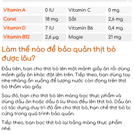
Vitamin A
0 IU
Vitamin C
0 mg
Canxi
18 mg
Sắt
2,6 mg
Vitamin D
7 IU
Vitamin B6
0,4 mg
Vitamin B12
2,6 µg
Magie
21 mg
Làm thế nào để bảo quản thịt bò
được lâu?
Đầu tiên, bạn cho thịt bò lên một mảnh giấy ăn rồi dùng
mảnh giấy ăn khác đặt lên trên. Tiếp theo, bạn dùng tay
nhẹ nhàng ấn xuống để lượng nước còn đọng trên thịt
bò thấm vào giấy.
Sau đó, bạn cho thịt bò lên màng bọc thực phẩm và
dùng dầu ăn hoặc dầu ô liu thoa đều lên thịt bò. Dầu ăn
có tác dụng duy trì độ ẩm cho thịt bò, hạn chế thịt bò bị
cứng trong quá trình bảo quản.
Tiếp theo, bạn bọc thịt bò lại bằng màng thực phẩm
nhé.