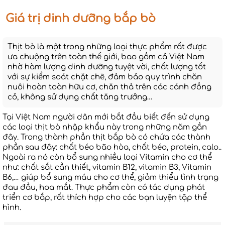
Giá trị dinh dưỡng bắp bò
Thịt bò là một trong những loại thực phẩm rất được
ưa chuộng trên toàn thế giới, bao gồm cả Việt Nam
nhờ hàm lượng dinh dưỡng tuyệt vời, chất lượng tốt
với sự kiểm soát chặt chẽ, đảm bảo quy trình chăn
nuôi hoàn toàn hữu cơ, chăn thả trên các cánh đồng
cỏ, không sử dụng chất tăng trưởng…
Tại Việt Nam người dân mới bắt đầu biết đến sử dụng
các loại thịt bò nhập khẩu này trong những năm gần
đây. Trong thành phần thịt bắp bò có chứa các thành
phần sau đây: chất béo bão hòa, chất béo, protein, calo..
Ngoài ra nó còn bổ sung nhiều loại Vitamin cho cơ thể
như: chất sắt cần thiết, vitamin B12, vitamin B3, Vitamin
B6,… giúp bổ sung máu cho cơ thể, giảm thiểu tình trạng
đau đầu, hoa mắt. Thực phẩm còn có tác dụng phát
triển cơ bắp, rất thích hợp cho các bạn luyện tập thể
hình.