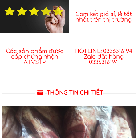
Cam kết giá sỉ, lẻ tốt
nhất trên thị trường
Các sản phẩm được
HOTLINE: 0336316194
cấp chứng nhận
Zalo đặt hàng
ATVSTP
0336316194
THÔNG TIN CHI TIẾT