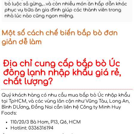
bò luộc sả gừng,…và còn nhiều món ăn hấp dẫn khác
phục vụ bữa ăn gia đình giúp các thành viên trong
nhà lúc nào cũng ngon miệng.
Một số cách chế biến bắp bò đơn
giản dễ làm
Địa chỉ cung cấp bắp bò Úc
đông lạnh nhập khẩu giá rẻ,
chất lượng?
Quý khách hàng có nhu cầu mua bắp bò Úc nhập khẩu
tại TpHCM, và các vùng lân cận như Vũng Tàu, Long An,
Bình DƯơng, Đồng Nai cần liên hệ Công ty Minh Huy
Foods:
110/20/3 Bà Hom, P13, Q6, HCM
Hotlint: 0336316194