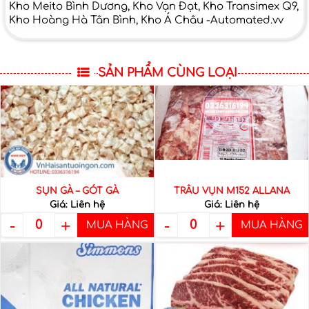
Kho Meito Bình Dương, Kho Vạn Đạt, Kho Transimex Q9,
Kho Hoàng Hà Tân Bình, Kho Á Châu -Automated.vv
SẢN PHẨM CÙNG LOẠI
SỤN GÀ – GÓT GÀ
TRÂU VỤN M152 ALLANA
Giá: Liên hệ
Giá: Liên hệ
-
+
-
+
0
0
Xuất sứ
Việt Nam
MUA HÀNG
MUA HÀNG
Trâu Vụn M152 Allana là một loại
sản phẩm thịt trâu vụn đông
Qui cách
Đóng gói hút
lạnh, được cung cấp bởi Allana,
đóng gói
chân không
một công ty hàng đầu trong lĩnh
vực chế biến và xuất khẩu các
Khối lượng
kg
sản phẩm từ thịt tại Ấn Độ. […]
tịnh