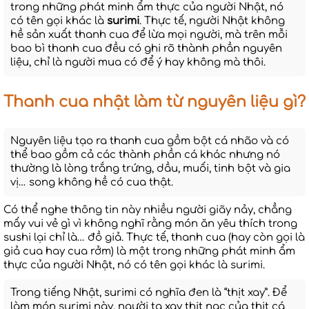
trong những phát minh ẩm thực của người Nhật, nó
có tên gọi khác là
surimi
. Thực tế, người Nhật không
hề sản xuất thanh cua để lừa mọi người, mà trên mỗi
bao bì thanh cua đều có ghi rõ thành phần nguyên
liệu, chỉ là người mua có để ý hay không mà thôi.
Thanh cua nhật làm từ nguyên liệu gì?
Nguyên liệu tạo ra thanh cua gồm bột cá nhão và có
thể bao gồm cả các thành phần cá khác nhưng nó
thường là lòng trắng trứng, dầu, muối, tinh bột và gia
vị… song không hề có cua thật.
Có thể nghe thông tin này nhiều người giãy nảy, chẳng
mấy vui vẻ gì vì không nghĩ rằng món ăn yêu thích trong
sushi lại chỉ là… đồ giả. Thực tế, thanh cua (hay còn gọi là
giả cua hay cua rởm) là một trong những phát minh ẩm
thực của người Nhật, nó có tên gọi khác là surimi.
Trong tiếng Nhật, surimi có nghĩa đen là “thịt xay”. Để
làm món surimi này, người ta xay thịt nạc của thịt cá