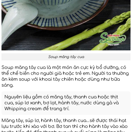
Soup măng tây cua
Soup măng tây cua là một món ăn cực kỳ bổ dưỡng, có
thể chế biến cho người già hoặc trẻ em. Người ta thường
ăn kèm soup với khoai tây chiên hoặc dùng như bữa
sáng.
Nguyên liệu gồm có măng tây, thanh cua hoặc thịt
cua, súp lơ xanh, bơ lạt, hành tây, nước dùng gà và
Whipping cream để trang trí.
Măng tây, súp lơ, hành tây, thanh cua…sẽ được thái hạt
lựu trước khi xào với bơ. Bơ tan thì cho hành tây vào xào