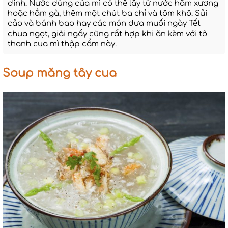
dính. Nước dùng của mì có thể lấy từ nước hầm xương
hoặc hầm gà, thêm một chút ba chỉ và tôm khô. Sủi
cảo và bánh bao hay các món dưa muối ngày Tết
chua ngọt, giải ngấy cũng rất hợp khi ăn kèm với tô
thanh cua mì thập cẩm này.
Soup măng tây cua