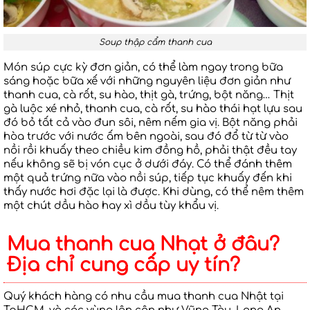
Soup thập cẩm thanh cua
Món súp cực kỳ đơn giản, có thể làm ngay trong bữa
sáng hoặc bữa xế với những nguyên liệu đơn giản như
thanh cua, cà rốt, su hào, thịt gà, trứng, bột năng… Thịt
gà luộc xé nhỏ, thanh cua, cà rốt, su hào thái hạt lựu sau
đó bỏ tất cả vào đun sôi, nêm nếm gia vị. Bột năng phải
hòa trước với nước ấm bên ngoài, sau đó đổ từ từ vào
nồi rồi khuấy theo chiều kim đồng hồ, phải thật đều tay
nếu không sẽ bị vón cục ở dưới đáy. Có thể đánh thêm
một quả trứng nữa vào nồi súp, tiếp tục khuấy đến khi
thấy nước hơi đặc lại là được. Khi dùng, có thể nêm thêm
một chút dầu hào hay xì dầu tùy khẩu vị.
Mua thanh cua Nhạt ở đâu?
Địa chỉ cung cấp uy tín?
Quý khách hàng có nhu cầu mua thanh cua Nhật tại