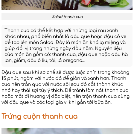
Salad thanh cua
Thanh cua có thể kết hợp với những loại rau xanh
khác nhau, phổ biến nhất là đậu que hoặc đậu cô ve
để tạo lên món Salad. Đây là món ăn khá lạ miệng và
giúp đổi vị trong những ngày đầu năm. Nguyên liệu
của món ăn gồm có: thanh cua, đậu que hoặc đậu hà
lan, giấm, dầu ô liu, tỏi, lá oregano…
Đậu que sau khi sơ chế sẽ được luộc chín trong khoảng
15 phút, ngâm với nước đá để giòn và xanh hơn. Thanh
cua nên trần qua với nước sôi sau đó cắt thành khúc
nhỏ hay thái sợi tùy ý thích. Để tránh làm nát thanh cua
hoặc mất đi hương vị đặc biệt, nên trộn thanh cua cùng
với đậu que và các loại gia vị khi gần tới bữa ăn.
Trứng cuộn thanh cua