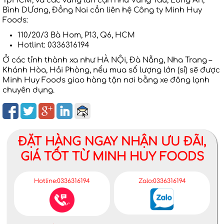
TpHCM, và các vùng lân cận như Vũng Tàu, Long An,
Bình DƯơng, Đồng Nai cần liên hệ Công ty Minh Huy
Foods:
110/20/3 Bà Hom, P13, Q6, HCM
Hotlint: 0336316194
Ở các tỉnh thành xa như HÀ NỘi, Đà Nẵng, Nha Trang –
Khánh Hòa, Hải Phòng, nếu mua số lượng lớn (sỉ) sẽ được
Minh Huy Foods giao hàng tận nơi bằng xe đông lạnh
chuyên dụng.
ĐẶT HÀNG NGAY NHẬN ƯU ĐÃI,
GIÁ TỐT TỪ MINH HUY FOODS
Hotline:0336316194
Zalo:0336316194