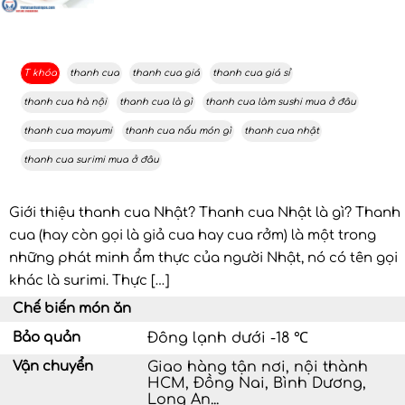
T khóa
thanh cua
thanh cua giá
thanh cua giá sỉ
thanh cua hà nội
thanh cua là gì
thanh cua làm sushi mua ở đâu
thanh cua mayumi
thanh cua nấu món gì
thanh cua nhật
thanh cua surimi mua ở đâu
Giới thiệu thanh cua Nhật? Thanh cua Nhật là gì? Thanh
cua (hay còn gọi là giả cua hay cua rởm) là một trong
những phát minh ẩm thực của người Nhật, nó có tên gọi
khác là surimi. Thực […]
Chế biến món ăn
Bảo quản
Đông lạnh dưới -18 ℃
Vận chuyển
Giao hàng tận nơi, nội thành
HCM, Đồng Nai, Bình Dương,
Long An...