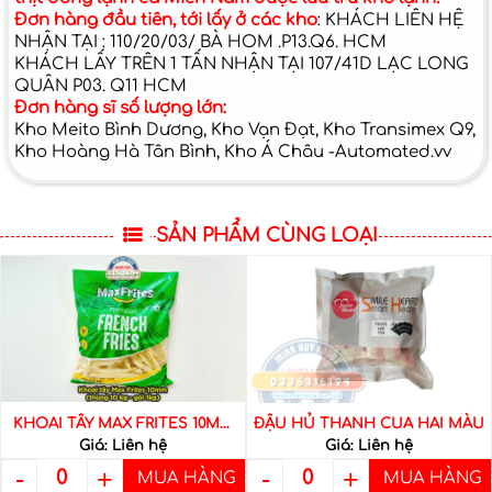
Đơn hàng đầu tiên, tới lấy ở các kho
: KHÁCH LIÊN HỆ
NHẬN TẠI : 110/20/03/ BÀ HOM .P13.Q6. HCM
KHÁCH LẤY TRÊN 1 TẤN NHẬN TẠI 107/41D LẠC LONG
QUÂN P03. Q11 HCM
Đơn hàng sĩ số lượng lớn:
Kho Meito Bình Dương, Kho Vạn Đạt, Kho Transimex Q9,
Kho Hoàng Hà Tân Bình, Kho Á Châu -Automated.vv
SẢN PHẨM CÙNG LOẠI
KHOAI TÂY MAX FRITES 10MM
ĐẬU HỦ THANH CUA HAI MÀU
Giá: Liên hệ
Giá: Liên hệ
(THÙNG 10 KG – GÓI 1KG)
-
+
-
+
0
0
MUA HÀNG
MUA HÀNG
Xem giá khoai tây đông lạnh
Thông tin sản phẩm đậu hủ