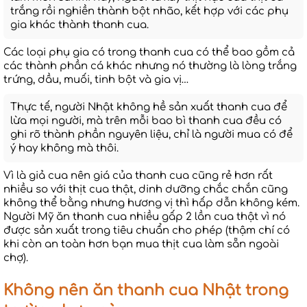
trắng rồi nghiền thành bột nhão, kết hợp với các phụ
gia khác thành thanh cua.
Các loại phụ gia có trong thanh cua có thể bao gồm cả
các thành phần cá khác nhưng nó thường là lòng trắng
trứng, dầu, muối, tinh bột và gia vị…
Thực tế, người Nhật không hề sản xuất thanh cua để
lừa mọi người, mà trên mỗi bao bì thanh cua đều có
ghi rõ thành phần nguyên liệu, chỉ là người mua có để
ý hay không mà thôi.
Vì là giả cua nên giá của thanh cua cũng rẻ hơn rất
nhiều so với thịt cua thật, dinh dưỡng chắc chắn cũng
không thể bằng nhưng hương vị thì hấp dẫn không kém.
Người Mỹ ăn thanh cua nhiều gấp 2 lần cua thật vì nó
được sản xuất trong tiêu chuẩn cho phép (thậm chí có
khi còn an toàn hơn bạn mua thịt cua làm sẵn ngoài
chợ).
Không nên ăn thanh cua Nhật trong