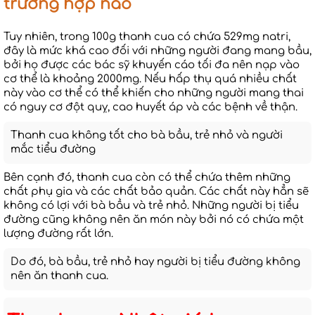
trường hợp nào
Tuy nhiên, trong 100g thanh cua có chứa 529mg natri,
đây là mức khá cao đối với những người đang mang bầu,
bởi họ được các bác sỹ khuyến cáo tối đa nên nạp vào
cơ thể là khoảng 2000mg. Nếu hấp thụ quá nhiều chất
này vào cơ thể có thể khiến cho những người mang thai
có nguy cơ đột quỵ, cao huyết áp và các bệnh về thận.
Thanh cua không tốt cho bà bầu, trẻ nhỏ và người
mắc tiểu đường
Bên cạnh đó, thanh cua còn có thể chứa thêm những
chất phụ gia và các chất bảo quản. Các chất này hẳn sẽ
không có lợi với bà bầu và trẻ nhỏ. Những người bị tiểu
đường cũng không nên ăn món này bởi nó có chứa một
lượng đường rất lớn.
Do đó, bà bầu, trẻ nhỏ hay người bị tiểu đường không
nên ăn thanh cua.