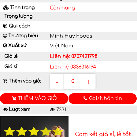
Tình trạng
Còn hàng
Trọng lượng
Qui cách
Thương hiệu
Minh Huy Foods
Xuất xứ
Việt Nam
Giá lẻ
Liên hệ: 0707421798
Giá sỉ
Liên hệ 0336316194
-
+
0
Thêm vào giỏ:
THÊM VÀO GIỎ
Gọi/Nhắn tin
Lượt xem
7331
Cam kết giá sỉ, lẻ tốt