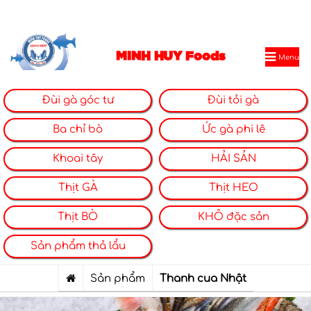
MINH HUY Foods
Menu
Đùi gà góc tư
Đùi tỏi gà
Ba chỉ bò
Ức gà phi lê
Khoai tây
HẢI SẢN
Thịt GÀ
Thịt HEO
Thịt BÒ
KHÔ đặc sản
Sản phẩm thả lẩu
Sản phẩm
Thanh cua Nhật