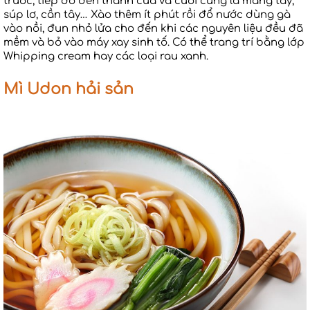
trước, tiếp đó đến thanh cua và cuối cùng là măng tây,
súp lơ, cần tây… Xào thêm ít phút rồi đổ nước dùng gà
vào nồi, đun nhỏ lửa cho đến khi các nguyên liệu đều đã
mềm và bỏ vào máy xay sinh tố. Có thể trang trí bằng lớp
Whipping cream hay các loại rau xanh.
Mì Udon hải sản