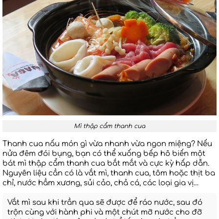
Mì thập cẩm thanh cua
Thanh cua nấu món gì vừa nhanh vừa ngon miệng? Nếu
nửa đêm đói bụng, bạn có thể xuống bếp hô biến một
bát mì thập cẩm thanh cua bắt mắt và cực kỳ hấp dẫn.
Nguyên liệu cần có là vắt mì, thanh cua, tôm hoặc thịt ba
chỉ, nước hầm xương, sủi cảo, chả cá, các loại gia vị…
Vắt mì sau khi trần qua sẽ được để ráo nước, sau đó
trộn cùng với hành phi và một chút mỡ nước cho đỡ