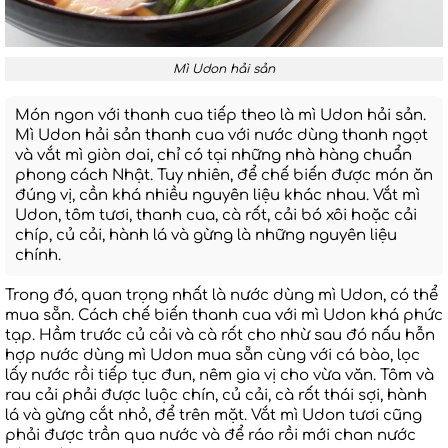
Mì Udon hải sản
Món ngon với thanh cua tiếp theo là mì Udon hải sản.
Mì Udon hải sản thanh cua với nước dùng thanh ngọt
và vắt mì giòn dai, chỉ có tại những nhà hàng chuẩn
phong cách Nhật. Tuy nhiên, để chế biến được món ăn
đúng vị, cần khá nhiều nguyên liệu khác nhau. Vắt mì
Udon, tôm tươi, thanh cua, cà rốt, cải bó xôi hoặc cải
chíp, củ cải, hành lá và gừng là những nguyên liệu
chính.
Trong đó, quan trọng nhất là nước dùng mì Udon, có thể
mua sẵn. Cách chế biến thanh cua với mì Udon khá phức
tạp. Hầm trước củ cải và cà rốt cho nhừ sau đó nấu hỗn
hợp nước dùng mì Udon mua sẵn cùng với cá bào, lọc
lấy nước rồi tiếp tục đun, nêm gia vị cho vừa văn. Tôm và
rau cải phải được luộc chín, củ cải, cà rốt thái sợi, hành
lá và gừng cắt nhỏ, để trên mặt. Vắt mì Udon tươi cũng
phải được trần qua nước và để ráo rồi mới chan nước