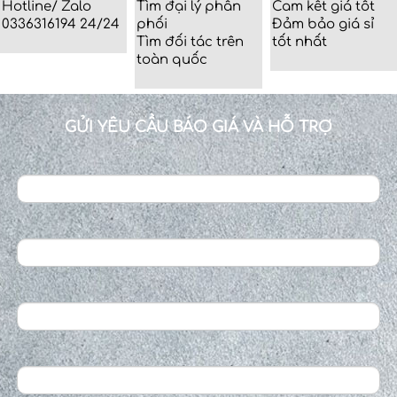
Hotline/ Zalo
Tìm đại lý phân
Cam kết giá tốt
0336316194 24/24
phối
Đảm bảo giá sỉ
Tìm đối tác trên
tốt nhất
toàn quốc
GỬI YÊU CẦU BÁO GIÁ VÀ HỖ TRỢ