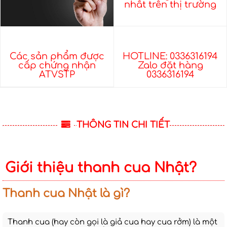
nhất trên thị trường
Các sản phẩm được
HOTLINE: 0336316194
cấp chứng nhận
Zalo đặt hàng
ATVSTP
0336316194
THÔNG TIN CHI TIẾT
Giới thiệu thanh cua Nhật?
Thanh cua Nhật là gì?
Thanh cua (hay còn gọi là giả cua hay cua rởm) là một