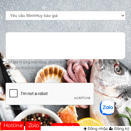
Cần ghi rõ từng mặt hàng, số lượng cụ thể để được báo giá nhanh nhất!
Hoặc gọi 01636316194
Nhập capcha
Hotline
Zalo
Gửi yêu cầu
Đăng nhập
Đăng ký