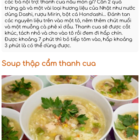
các bà nội trợ: thanh cua nấu món gì? Cần 2 quả
trứng gà và một vài loại hương liệu của Nhật như nước
dùng Dashi, rượu Mirin, bột cá Hondashi… Đánh tan
các nguyên liệu trên vào một tô, nêm thêm chút muối
và một muỗng cà phê xì dầu. Thanh cua sẽ được cắt
khúc, tách nhỏ và cho vào tô rồi đem đi hấp chín.
Được khoảng 7 phút thì bỏ tiếp tôm vào, hấp khoảng
3 phút là có thể dùng được.
Soup thập cẩm thanh cua