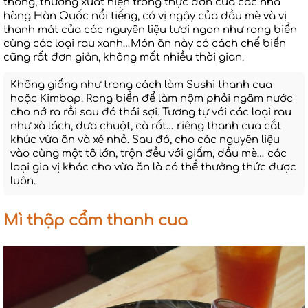
thống, thường xuất hiện trong thực đơn của các nhà
hàng Hàn Quốc nổi tiếng, có vị ngậy của dầu mè và vị
thanh mát của các nguyên liệu tươi ngon như rong biển
cùng các loại rau xanh…Món ăn này có cách chế biến
cũng rất đơn giản, không mất nhiều thời gian.
Không giống như trong cách làm Sushi thanh cua
hoặc Kimbap. Rong biển để làm nộm phải ngâm nước
cho nở ra rồi sau đó thái sợi. Tương tự với các loại rau
như xà lách, dưa chuột, cà rốt… riêng thanh cua cắt
khúc vừa ăn và xé nhỏ. Sau đó, cho các nguyên liệu
vào cùng một tô lớn, trộn đều với giấm, dầu mè… các
loại gia vị khác cho vừa ăn là có thể thưởng thức được
luôn.
Mì thập cẩm thanh cua