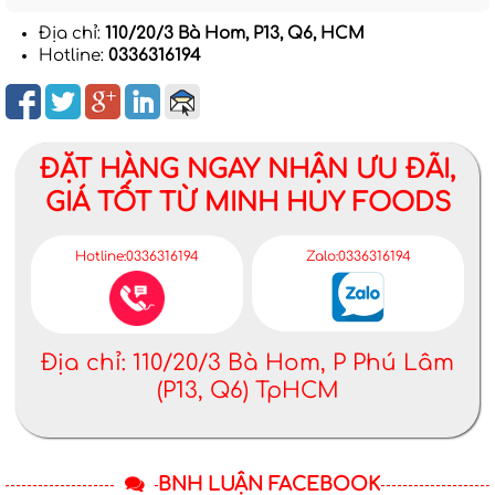
Địa chỉ:
110/20/3 Bà Hom, P13, Q6, HCM
Hotline:
0336316194
ĐẶT HÀNG NGAY NHẬN ƯU ĐÃI,
GIÁ TỐT TỪ MINH HUY FOODS
Hotline:0336316194
Zalo:0336316194
Địa chỉ: 110/20/3 Bà Hom, P Phú Lâm
(P13, Q6) TpHCM
BNH LUẬN FACEBOOK