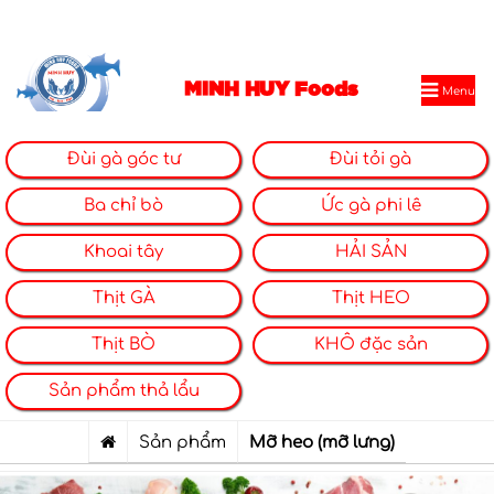
MINH HUY Foods
Menu
Đùi gà góc tư
Đùi tỏi gà
Ba chỉ bò
Ức gà phi lê
Khoai tây
HẢI SẢN
Thịt GÀ
Thịt HEO
Thịt BÒ
KHÔ đặc sản
Sản phẩm thả lẩu
Sản phẩm
Mỡ heo (mỡ lưng)