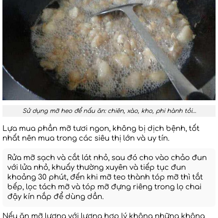
Sử dụng mỡ heo để nấu ăn: chiên, xào, kho, phi hành tỏi…
Lựa mua phần mỡ tươi ngon, không bị dịch bệnh, tốt
nhất nên mua trong các siêu thị lớn và uy tín.
Rửa mỡ sạch và cắt lát nhỏ, sau đó cho vào chảo đun
với lửa nhỏ, khuấy thường xuyên và tiếp tục đun
khoảng 30 phút, đến khi mỡ teo thành tóp mỡ thì tắt
bếp, lọc tách mỡ và tóp mỡ đựng riêng trong lọ chai
đậy kín nắp để dùng dần.
Nếu ăn mỡ lượng với lượng hợp lý không những không