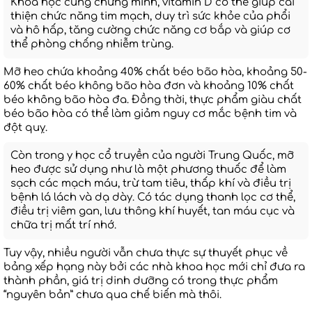
Khoa học cũng chứng minh, vitamin D có thể giúp cải
thiện chức năng tim mạch, duy trì sức khỏe của phổi
và hô hấp, tăng cường chức năng cơ bắp và giúp cơ
thể phòng chống nhiễm trùng.
Mỡ heo chứa khoảng 40% chất béo bão hòa, khoảng 50-
60% chất béo không bão hòa đơn và khoảng 10% chất
béo không bão hòa đa. Đồng thời, thực phẩm giàu chất
béo bão hòa có thể làm giảm nguy cơ mắc bệnh tim và
đột quỵ.
Còn trong y học cổ truyền của người Trung Quốc, mỡ
heo được sử dụng như là một phương thuốc để làm
sạch các mạch máu, trừ tam tiêu, thấp khí và điều trị
bệnh lá lách và dạ dày. Có tác dụng thanh lọc cơ thể,
điều trị viêm gan, lưu thông khí huyết, tan máu cục và
chữa trị mất trí nhớ.
Tuy vậy, nhiều người vẫn chưa thực sự thuyết phục về
bảng xếp hạng này bởi các nhà khoa học mới chỉ đưa ra
thành phần, giá trị dinh dưỡng có trong thực phẩm
“nguyên bản” chưa qua chế biến mà thôi.