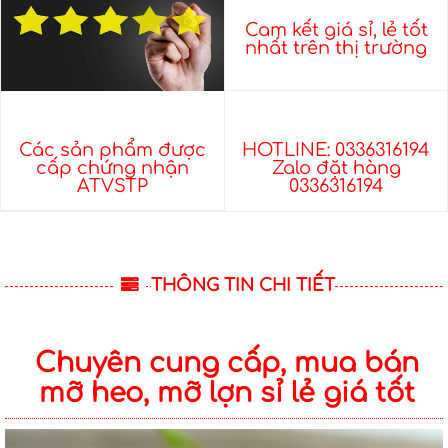
Cam kết giá sỉ, lẻ tốt
nhất trên thị trường
Các sản phẩm được
HOTLINE: 0336316194
cấp chứng nhận
Zalo đặt hàng
ATVSTP
0336316194
THÔNG TIN CHI TIẾT
Chuyên cung cấp, mua bán
mỡ heo, mỡ lợn sỉ lẻ giá tốt