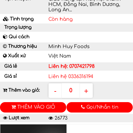
HCM, Đồng Nai, Bình Dương,
Long An...
Tình trạng
Còn hàng
Trọng lượng
Qui cách
Thương hiệu
Minh Huy Foods
Xuất xứ
Việt Nam
Giá lẻ
Liên hệ: 0707421798
Giá sỉ
Liên hệ 0336316194
-
+
0
Thêm vào giỏ:
THÊM VÀO GIỎ
Gọi/Nhắn tin
Lượt xem
26773