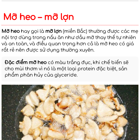
Mỡ heo – mỡ lợn
Mỡ heo
hay gọi là
mỡ lợn
(miền Bắc) thường được các mẹ
nội trợ dùng trong nấu ăn như dầu mỡ thay thế tự nhiên
và an toàn, và điều quan trọng hơn cả là mỡ heo có giá
rất rẻ nên được sử dụng thường xuyên.
Đặc điểm mỡ heo
có màu trắng đục, khi chế biến sẽ
cho mùi thơm vì nó là một loại protein đặc biệt, sản
phẩm phân hủy của glyceride.