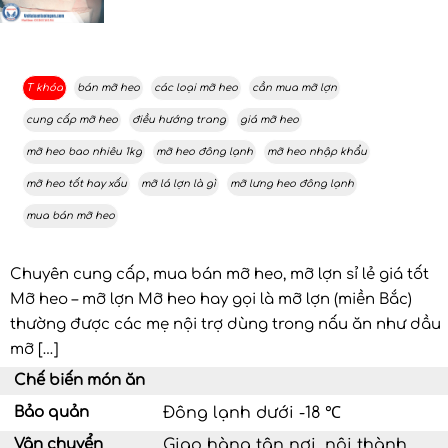
T khóa
bán mỡ heo
các loại mỡ heo
cần mua mỡ lợn
cung cấp mỡ heo
điều hướng trang
giá mỡ heo
mỡ heo bao nhiêu 1kg
mỡ heo đông lạnh
mỡ heo nhập khẩu
mỡ heo tốt hay xấu
mỡ lá lợn là gì
mỡ lưng heo đông lạnh
mua bán mỡ heo
Chuyên cung cấp, mua bán mỡ heo, mỡ lợn sỉ lẻ giá tốt
Mỡ heo – mỡ lợn Mỡ heo hay gọi là mỡ lợn (miền Bắc)
thường được các mẹ nội trợ dùng trong nấu ăn như dầu
mỡ […]
Chế biến món ăn
Bảo quản
Đông lạnh dưới -18 ℃
Vận chuyển
Giao hàng tận nơi, nội thành