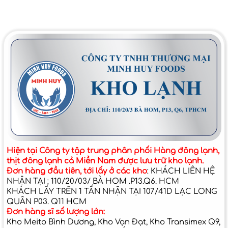
Hiện tại Công ty tập trung phân phối Hàng đông lạnh,
thịt đông lạnh cả Miền Nam được lưu trữ kho lạnh.
Đơn hàng đầu tiên, tới lấy ở các kho
: KHÁCH LIÊN HỆ
NHẬN TẠI : 110/20/03/ BÀ HOM .P13.Q6. HCM
KHÁCH LẤY TRÊN 1 TẤN NHẬN TẠI 107/41D LẠC LONG
QUÂN P03. Q11 HCM
Đơn hàng sĩ số lượng lớn:
Kho Meito Bình Dương, Kho Vạn Đạt, Kho Transimex Q9,