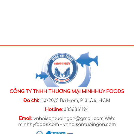
CÔNG TY TNHH THƯƠNG MẠI MINHHUY FOODS
Đa chỉ:
110/20/3 Bà Hom, P13, Q6, HCM
Hotline:
0336316194
Email:
vnhaisantuoingon@gmail.com Web:
minhhyfoods.com – vnhaisantuoingon.com