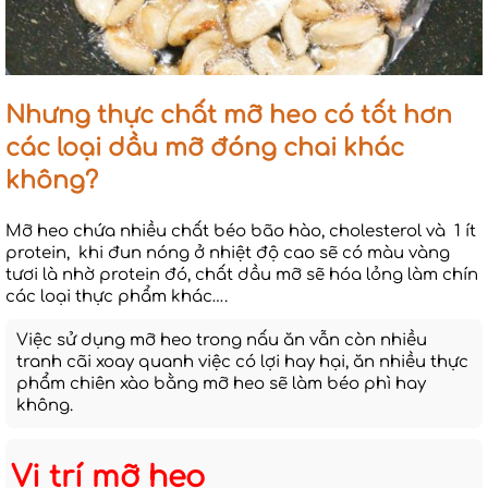
Nhưng thực chất mỡ heo có tốt hơn
các loại dầu mỡ đóng chai khác
không?
Mỡ heo chứa nhiều chất béo bão hào, cholesterol và 1 ít
protein, khi đun nóng ở nhiệt độ cao sẽ có màu vàng
tươi là nhờ protein đó, chất dầu mỡ sẽ hóa lỏng làm chín
các loại thực phẩm khác….
Việc sử dụng mỡ heo trong nấu ăn vẫn còn nhiều
tranh cãi xoay quanh việc có lợi hay hại, ăn nhiều thực
phẩm chiên xào bằng mỡ heo sẽ làm béo phì hay
không.
Vị trí mỡ heo