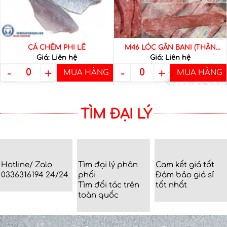
hầm hay hun khói, […]
CÁ CHẼM PHI LÊ
M46 LÓC GÂN BANI (THĂN
Giá: Liên hệ
Giá: Liên hệ
NGOẠI STRIPLOIN)
Mã Sản Phẩm
-
+
CCPL
-
+
0
0
MUA HÀNG
MUA HÀNG
Cá Chẽm Phi Lê
Tên Sản Phẩm
(Fillet)
Vũng Tàu, hàng
Xuất xứ
TÌM ĐẠI LÝ
tươi
Khối lượng tịnh
kg
±
Giá Trị Dinh
Đang cập nhật
Dưỡng
Hotline/ Zalo
Tìm đại lý phân
Cam kết giá tốt
Hướng Dẫn Sử
Chiên , nướng,
0336316194 24/24
Dụng
lẩu,…
phối
Đảm bảo giá sỉ
Tìm đối tác trên
tốt nhất
Bảo Quản
Tủ đông -18*C
toàn quốc
Giá tham khảo
0336316194
Tình trạng
Còn hàng