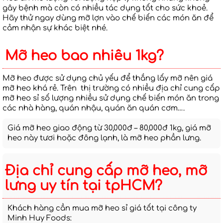
gây bệnh mà còn có nhiều tác dụng tốt cho sức khoẻ.
Hãy thử ngay dùng mỡ lợn vào chế biến các món ăn để
cảm nhận sự khác biệt nhé.
Mỡ heo bao nhiêu 1kg?
Mỡ heo được sử dụng chủ yếu để thắng lấy mỡ nên giá
mỡ heo khá rẻ. Trên thị trường có nhiều địa chỉ cung cấp
mỡ heo sỉ số lượng nhiều sử dụng chế biến món ăn trong
các nhà hàng, quán nhậu, quán ăn quán cơm….
Giá mỡ heo giao động từ 30,000đ – 80,000đ 1kg, giá mỡ
heo này tươi hoặc đông lạnh, là mỡ heo phần lưng.
Địa chỉ cung cấp mỡ heo, mỡ
lưng uy tín tại tpHCM?
Khách hàng cần mua mỡ heo sỉ giá tốt tại công ty
Minh Huy Foods: