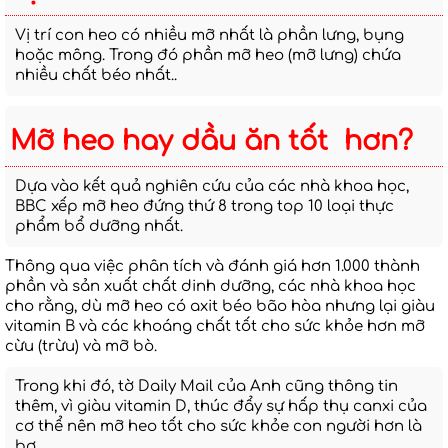
Vị trí con heo có nhiều mỡ nhất là phần lưng, bụng
hoặc mông. Trong đó phần mỡ heo (mỡ lưng) chứa
nhiều chất béo nhất..
Mỡ heo hay dầu ăn tốt hơn?
Dựa vào kết quả nghiên cứu của các nhà khoa học,
BBC xếp mỡ heo đứng thứ 8 trong top 10 loại thực
phẩm bổ dưỡng nhất.
Thông qua việc phân tích và đánh giá hơn 1.000 thành
phần và sản xuất chất dinh dưỡng, các nhà khoa học
cho rằng, dù mỡ heo có axit béo bão hòa nhưng lại giàu
vitamin B và các khoáng chất tốt cho sức khỏe hơn mỡ
cừu (trừu) và mỡ bò.
Trong khi đó, tờ Daily Mail của Anh cũng thông tin
thêm, vì giàu vitamin D, thúc đẩy sự hấp thụ canxi của
cơ thể nên mỡ heo tốt cho sức khỏe con người hơn là
bơ.