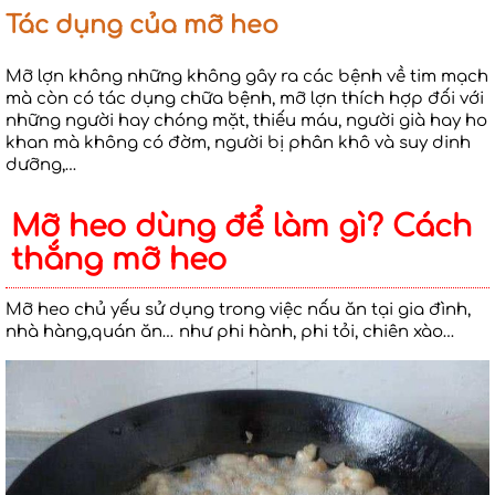
Tác dụng của mỡ heo
Mỡ lợn không những không gây ra các bệnh về tim mạch
mà còn có tác dụng chữa bệnh, mỡ lợn thích hợp đối với
những người hay chóng mặt, thiếu máu, người già hay ho
khan mà không có đờm, người bị phân khô và suy dinh
dưỡng,…
Mỡ heo dùng để làm gì? Cách
thắng mỡ heo
Mỡ heo chủ yếu sử dụng trong việc nấu ăn tại gia đình,
nhà hàng,quán ăn… như phi hành, phi tỏi, chiên xào…