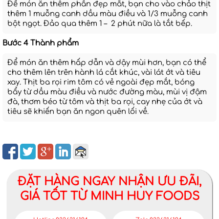
Để món ăn thêm phần đẹp mắt, bạn cho vào chảo thịt
thêm 1 muỗng canh dầu màu điều và 1/3 muỗng canh
bột ngọt. Đảo qua thêm 1 – 2 phút nữa là tắt bếp.
Bước 4 Thành phẩm
Để món ăn thêm hấp dẫn và dậy mùi hơn, bạn có thể
cho thêm lên trên hành lá cắt khúc, vài lát ớt và tiêu
xay. Thịt ba rọi rim tôm có vẻ ngoài đẹp mắt, bóng
bẩy từ dầu màu điều và nước đường màu, mùi vị đậm
đà, thơm béo từ tôm và thịt ba rọi, cay nhẹ của ớt và
tiêu sẽ khiến bạn ăn ngon quên lối về.
ĐẶT HÀNG NGAY NHẬN ƯU ĐÃI,
GIÁ TỐT TỪ MINH HUY FOODS