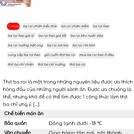
T khóa
ba rọi chiên kiểu thái
ba rọi chiên mắm
ba rọi heo
ba rọi heo giá sỉ'
ba rọi heo giá tốt
ba rọi kho nước dừa
ba rọi nướng mật ong
ba rọi om bia
ba rọi rim tôm
cung cấp ba rọi heo
gỏi cuốn thịt ba rọi
mua ba rọi heo ở đâu
thịt ba chỉ chiên
thịt ba chỉ nướng
thịt ba rọi
Thịt ba rọi là một trong những nguyên liệu được ưa thích
hàng đầu của những người sành ăn. Được ưa chuộng là
thế, nhưng khó để có thể tìm được 1 công thức làm thịt
ba chỉ ưng ý. […]
Chế biến món ăn
Bảo quản
Đông lạnh dưới -18 ℃
Vận chuyển
Giao hàng tận nơi, nội thành