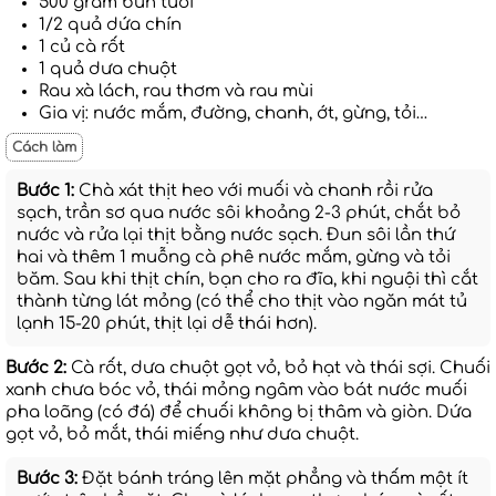
500 gram bún tươi
1/2 quả dứa chín
1 củ cà rốt
1 quả dưa chuột
Rau xà lách, rau thơm và rau mùi
Gia vị: nước mắm, đường, chanh, ớt, gừng, tỏi…
Cách làm
Bước 1:
Chà xát thịt heo với muối và chanh rồi rửa
sạch, trần sơ qua nước sôi khoảng 2-3 phút, chắt bỏ
nước và rửa lại thịt bằng nước sạch. Đun sôi lần thứ
hai và thêm 1 muỗng cà phê nước mắm, gừng và tỏi
băm. Sau khi thịt chín, bạn cho ra đĩa, khi nguội thì cắt
thành từng lát mỏng (có thể cho thịt vào ngăn mát tủ
lạnh 15-20 phút, thịt lại dễ thái hơn).
Bước 2:
Cà rốt, dưa chuột gọt vỏ, bỏ hạt và thái sợi. Chuối
xanh chưa bóc vỏ, thái mỏng ngâm vào bát nước muối
pha loãng (có đá) để chuối không bị thâm và giòn. Dứa
gọt vỏ, bỏ mắt, thái miếng như dưa chuột.
Bước 3:
Đặt bánh tráng lên mặt phẳng và thấm một ít