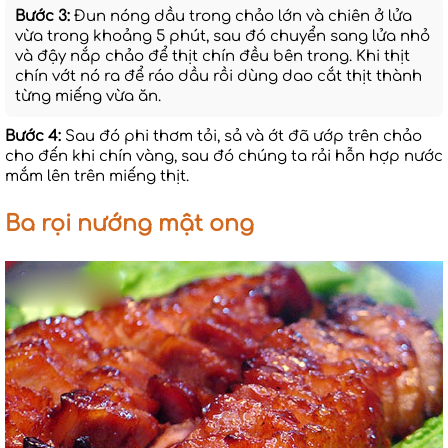
Bước 3:
Đun nóng dầu trong chảo lớn và chiên ở lửa
vừa trong khoảng 5 phút, sau đó chuyển sang lửa nhỏ
và đậy nắp chảo để thịt chín đều bên trong. Khi thịt
chín vớt nó ra để ráo dầu rồi dùng dao cắt thịt thành
từng miếng vừa ăn.
Bước 4:
Sau đó phi thơm tỏi, sả và ớt đã ướp trên chảo
cho đến khi chín vàng, sau đó chúng ta rải hỗn hợp nước
mắm lên trên miếng thịt.
Ba rọi nướng mật ong