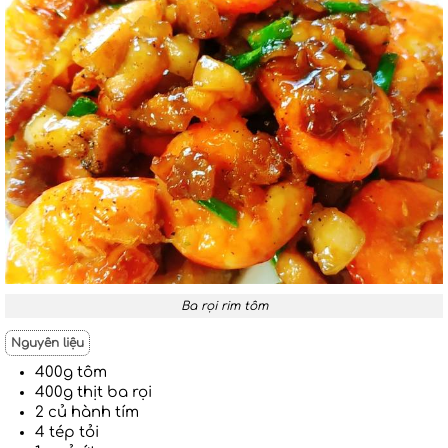
Ba rọi rim tôm
Nguyên liệu
400g tôm
400g thịt ba rọi
2 củ hành tím
4 tép tỏi