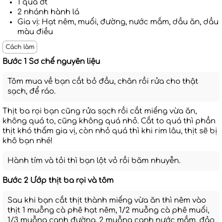
1 quả ớt
2 nhánh hành lá
Gia vị: Hạt nêm, muối, đường, nước mắm, dầu ăn, dầu
màu điều
Cách làm
Bước 1 Sơ chế nguyên liệu
Tôm mua về bạn cắt bỏ đầu, chân rồi rửa cho thật
sạch, để ráo.
Thịt ba rọi bạn cũng rửa sạch rồi cắt miếng vừa ăn,
không quá to, cũng không quá nhỏ. Cắt to quá thì phần
thịt khó thấm gia vị, còn nhỏ quá thì khi rim lâu, thịt sẽ bị
khô bạn nhé!
Hành tím và tỏi thì bạn lột vỏ rồi băm nhuyễn.
Bước 2 Ướp thịt ba rọi và tôm
Sau khi bạn cắt thịt thành miếng vừa ăn thì nêm vào
thịt 1 muỗng cà phê hạt nêm, 1/2 muỗng cà phê muối,
1/3 muỗng canh đường, 2 muỗng canh nước mắm, đảo