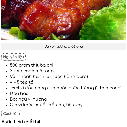
Ba rọi nướng mật ong
Nguyên liệu
500 gram thịt ba chỉ
3 thìa canh mật ong
Vài nhánh hành lá (hoặc hành baro)
4 – 5 tép tỏi
15ml xì dầu càng cua hoặc nước tương (2 thìa canh)
Dầu hào
Bột ngũ vị hương
Gia vị khác: muối, dầu ăn, tiêu xay
Cách làm
Bước 1: Sơ chế thịt