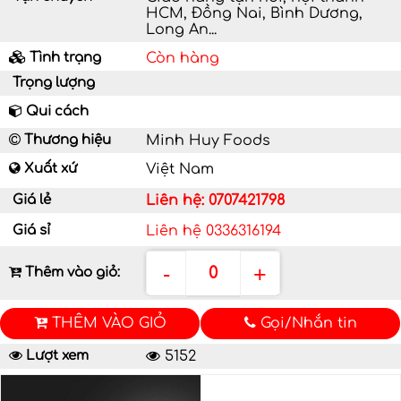
HCM, Đồng Nai, Bình Dương,
Long An...
Tình trạng
Còn hàng
Trọng lượng
Qui cách
Thương hiệu
Minh Huy Foods
Xuất xứ
Việt Nam
Giá lẻ
Liên hệ: 0707421798
Giá sỉ
Liên hệ 0336316194
-
+
0
Thêm vào giỏ:
THÊM VÀO GIỎ
Gọi/Nhắn tin
Lượt xem
5152