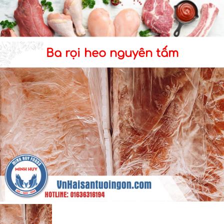
Ba rọi heo nguyên tấm