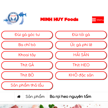
MINH HUY Foods
Menu
Đùi gà góc tư
Đùi tỏi gà
Ba chỉ bò
Ức gà phi lê
Khoai tây
HẢI SẢN
Thịt GÀ
Thịt HEO
Thịt BÒ
KHÔ đặc sản
Sản phẩm thả lẩu
Sản phẩm
Ba rọi heo nguyên tấm