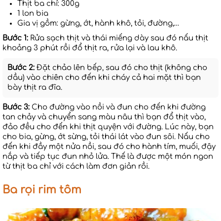
Thịt ba chỉ: 300g
1 lon bia
Gia vị gồm: gừng, ớt, hành khô, tỏi, đường,…
Bước 1:
Rửa sạch thịt và thái miếng dày sau đó nấu thịt
khoảng 3 phút rồi đổ thịt ra, rửa lại và lau khô.
Bước 2:
Đặt chảo lên bếp, sau đó cho thịt (không cho
dầu) vào chiên cho đến khi cháy cả hai mặt thì bạn
bày thịt ra đĩa.
Bước 3:
Cho đường vào nồi và đun cho đến khi đường
tan chảy và chuyển sang màu nâu thì bạn đổ thịt vào,
đảo đều cho đến khi thịt quyện với đường. Lúc này, bạn
cho bia, gừng, ớt sừng, tỏi thái lát vào đun sôi. Nấu cho
đến khi đầy một nửa nồi, sau đó cho hành tím, muối, đậy
nắp và tiếp tục đun nhỏ lửa. Thế là được một món ngon
từ thịt ba chỉ với cách làm đơn giản rồi.
Ba rọi rim tôm