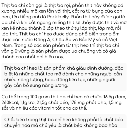
Thịt ba chỉ còn gọi là thịt ba rọi, phần thịt này không có
xương, nhiều mỡ xen lẫn với thịt, cắt ra từ bụng của con
heo, tên tiếng anh là Pork belly. Phần thịt này được gọi là
ba chỉ vì khi cắt ngang miếng thịt sẽ thấy được thịt và mỡ
xen kẽ nhau thành 3 lớp theo thứ tự lớp thịt, lớp mỡ, rồi
lớp thịt. Thịt ba chỉ heo được dùng phổ biến trong ẩm
thực các nước Đông Á, Châu Âu và Bắc Mỹ và cả Việt
Nam. Trong số các sản phẩm từ thịt heo thì thịt ba chỉ
vẫn giữ vững là sản phẩm được ưa chuộng và có giá
thành cao nhất nhì hiện nay.
Thịt ba chỉ heo là sản phẩm khá giàu dinh dưỡng, đặc
biệt là những chất tạo mỡ dành cho những người cần
nhiều năng lượng, hoạt động liên tục, những người
gầy cần bổ sung năng lượng.
Cụ thể trong 100 gram thịt ba chỉ heo có chứa: 16.5g đạm,
260kcal, 1,1g tro, 21,5g chất béo, 178 mg phốt pho, 1,5 mg
sắt và nhiều các vitamin tốt cho cơ thể.
Chất béo trong thịt ba chỉ heo không phải là chất béo
chuyển hóa mà chủ yếu là chất béo không bão hòa