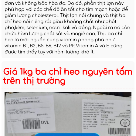
đơn và không bão hòa đa. Do đó, phần thịt lợn này
phù hợp với các chế độ ăn tốt cho tim mạch hoặc để
giảm lượng cholesterol. Thịt lợn nói chung và thịt ba
chỉ heo nói riêng rất giàu khoáng chất như phốt
pho,kẽm, selenium, natri, kali và đồng. Ngoài ra nó còn
chứa hàm lượng chất sắt và magiê cao. Thịt ba chỉ
heo là một nguồn cung vitamin phong phú như
vitamin B1, B2, B5, B6, B12 và PP. Vitamin A và E cũng
được tìm thấy tuy với hàm lượng khá ít.
Giá 1kg ba chỉ heo nguyên tấm
trên thị trường