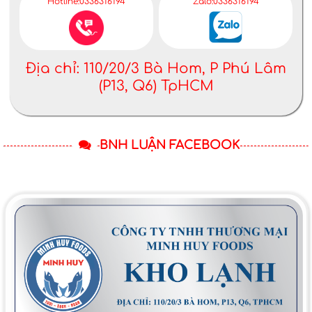
Hotline:0336316194
Zalo:0336316194
Địa chỉ: 110/20/3 Bà Hom, P Phú Lâm
(P13, Q6) TpHCM
BNH LUẬN FACEBOOK