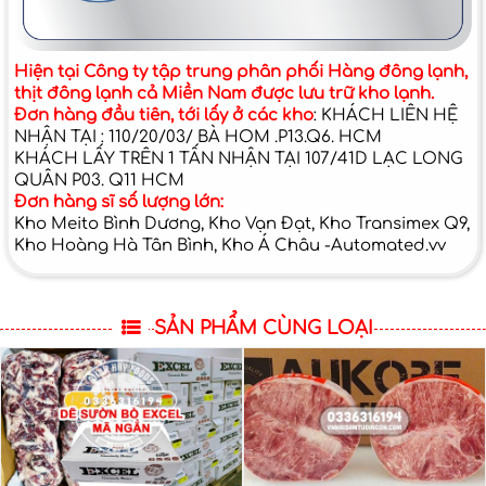
Hiện tại Công ty tập trung phân phối Hàng đông lạnh,
thịt đông lạnh cả Miền Nam được lưu trữ kho lạnh.
Đơn hàng đầu tiên, tới lấy ở các kho
: KHÁCH LIÊN HỆ
NHẬN TẠI : 110/20/03/ BÀ HOM .P13.Q6. HCM
KHÁCH LẤY TRÊN 1 TẤN NHẬN TẠI 107/41D LẠC LONG
QUÂN P03. Q11 HCM
Đơn hàng sĩ số lượng lớn:
Kho Meito Bình Dương, Kho Vạn Đạt, Kho Transimex Q9,
Kho Hoàng Hà Tân Bình, Kho Á Châu -Automated.vv
SẢN PHẨM CÙNG LOẠI