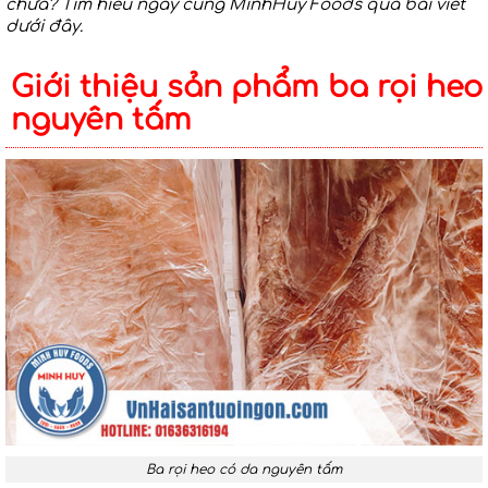
chưa? Tìm hiểu ngay cùng MinhHuy Foods qua bài viết
dưới đây.
Giới thiệu sản phẩm ba rọi heo
nguyên tấm
Ba rọi heo có da nguyên tấm