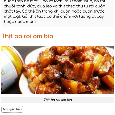
nước trên bề mặt. Cho xà lách, rau thơm, bún, cà rốt,
chuối xanh, dứa, dưa leo và thịt theo thứ tự rồi cuộn
chặt tay. Có thể ăn trong khi cuốn hoặc cuốn trước
một loạt. Gỏi thịt luộc có thể chấm với tương ớt cay
hoặc nước mắm.
Thịt ba rọi om bia
Thịt ba rọi om bia
Nguyên liệu