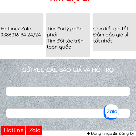
[…]
Hotline/ Zalo
Tìm đại lý phân
Cam kết giá tốt
0336316194 24/24
phối
Đảm bảo giá sỉ
Tìm đối tác trên
tốt nhất
toàn quốc
GỬI YÊU CẦU BÁO GIÁ VÀ HỖ TRỢ
Hotline
Zalo
Đăng nhập
Đăng ký