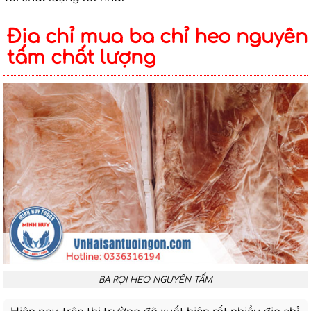
Địa chỉ mua ba chỉ heo nguyên
tấm chất lượng
BA RỌI HEO NGUYÊN TẤM