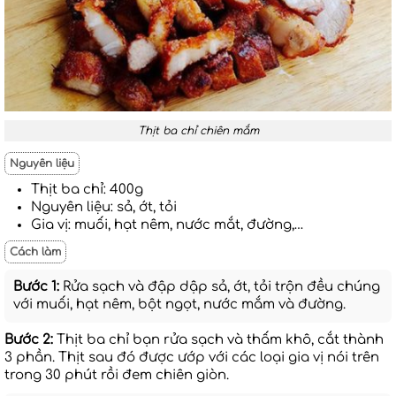
Thịt ba chỉ chiên mắm
Nguyên liệu
Thịt ba chỉ: 400g
Nguyên liệu: sả, ớt, tỏi
Gia vị: muối, hạt nêm, nước mắt, đường,…
Cách làm
Bước 1:
Rửa sạch và đập dập sả, ớt, tỏi trộn đều chúng
với muối, hạt nêm, bột ngọt, nước mắm và đường.
Bước 2:
Thịt ba chỉ bạn rửa sạch và thấm khô, cắt thành
3 phần. Thịt sau đó được ướp với các loại gia vị nói trên
trong 30 phút rồi đem chiên giòn.