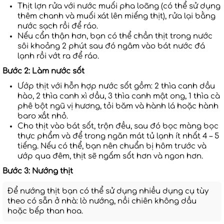
Thịt lợn rửa với nước muối pha loãng (có thể sử dụng
thêm chanh và muối xát lên miếng thịt), rửa lại bằng
nước sạch rồi để ráo.
Nếu cẩn thận hơn, bạn có thể chần thịt trong nước
sôi khoảng 2 phút sau đó ngâm vào bát nước đá
lạnh rồi vớt ra để ráo.
Bước 2: Làm nước sốt
Ướp thịt với hỗn hợp nước sốt gồm: 2 thìa canh dầu
hào, 2 thìa canh xì dầu, 3 thìa canh mật ong, 1 thìa cà
phê bột ngũ vị hương, tỏi băm và hành lá hoặc hành
baro xắt nhỏ.
Cho thịt vào bát sốt, trộn đều, sau đó bọc màng bọc
thực phẩm và để trong ngăn mát tủ lạnh ít nhất 4 – 5
tiếng. Nếu có thể, bạn nên chuẩn bị hôm trước và
ướp qua đêm, thịt sẽ ngấm sốt hơn và ngon hơn.
Bước 3: Nướng thịt
Để nướng thịt bạn có thể sử dụng nhiều dụng cụ tùy
theo có sẵn ở nhà: lò nướng, nồi chiên không dầu
hoặc bếp than hoa.