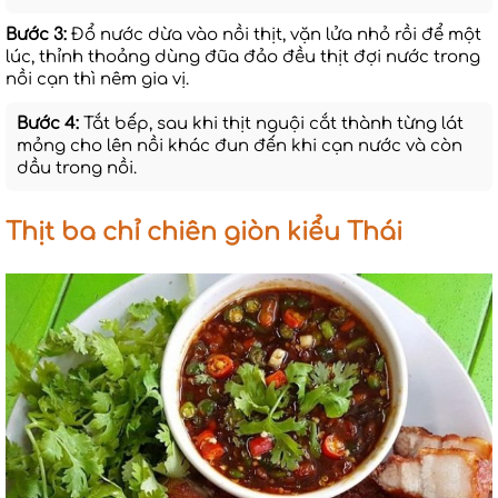
Bước 3:
Đổ nước dừa vào nồi thịt, vặn lửa nhỏ rồi để một
lúc, thỉnh thoảng dùng đũa đảo đều thịt đợi nước trong
nồi cạn thì nêm gia vị.
Bước 4:
Tắt bếp, sau khi thịt nguội cắt thành từng lát
mỏng cho lên nồi khác đun đến khi cạn nước và còn
dầu trong nồi.
Thịt ba chỉ chiên giòn kiểu Thái