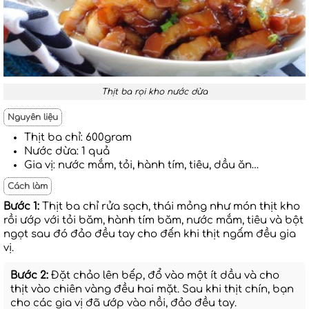
Thịt ba rọi kho nước dừa
Nguyên liệu
Thịt ba chỉ: 600gram
Nước dừa: 1 quả
Gia vị: nước mắm, tỏi, hành tím, tiêu, dầu ăn…
Cách làm
Bước 1:
Thịt ba chỉ rửa sạch, thái mỏng như món thịt kho
rồi ướp với tỏi băm, hành tím băm, nước mắm, tiêu và bột
ngọt sau đó đảo đều tay cho đến khi thịt ngấm đều gia
vị.
Bước 2:
Đặt chảo lên bếp, đổ vào một ít dầu và cho
thịt vào chiên vàng đều hai mặt. Sau khi thịt chín, bạn
cho các gia vị đã ướp vào nồi, đảo đều tay.