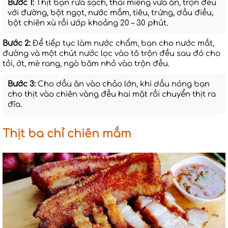
Bước 1:
Thịt bạn rửa sạch, thái miếng vừa ăn, trộn đều
với đường, bột ngọt, nước mắm, tiêu, trứng, dầu điều,
bột chiên xù rồi ướp khoảng 20 – 30 phút.
Bước 2:
Để tiếp tục làm nước chấm, bạn cho nước mắt,
đường và một chút nước lọc vào tô trộn đều sau đó cho
tỏi, ớt, mè rang, ngò băm nhỏ vào trộn đều.
Bước 3:
Cho dầu ăn vào chảo lớn, khi dầu nóng bạn
cho thịt vào chiên vàng đều hai mặt rồi chuyển thịt ra
đĩa.
Thịt ba chỉ chiên mắm