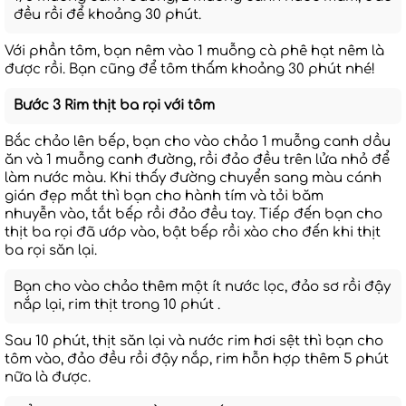
đều rồi để khoảng 30 phút.
Với phần tôm, bạn nêm vào 1 muỗng cà phê hạt nêm là
được rồi. Bạn cũng để tôm thấm khoảng 30 phút nhé!
Bước 3 Rim thịt ba rọi với tôm
Bắc chảo lên bếp, bạn cho vào chảo 1 muỗng canh dầu
ăn và 1 muỗng canh đường, rồi đảo đều trên lửa nhỏ để
làm nước màu. Khi thấy đường chuyển sang màu cánh
gián đẹp mắt thì bạn cho hành tím và tỏi băm
nhuyễn vào, tắt bếp rồi đảo đều tay. Tiếp đến bạn cho
thịt ba rọi đã ướp vào, bật bếp rồi xào cho đến khi thịt
ba rọi săn lại.
Bạn cho vào chảo thêm một ít nước lọc, đảo sơ rồi đậy
nắp lại, rim thịt trong 10 phút .
Sau 10 phút, thịt săn lại và nước rim hơi sệt thì bạn cho
tôm vào, đảo đều rồi đậy nắp, rim hỗn hợp thêm 5 phút
nữa là được.