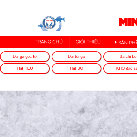
MI
TRANG CHỦ
GIỚI THIỆU
SẢN PH
Đùi gà góc tư
Đùi tỏi gà
Ba chỉ bò
Thịt HEO
Thịt BÒ
KHÔ đặc s