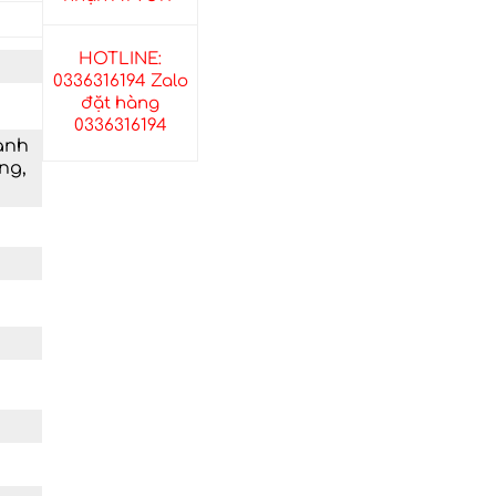
HOTLINE:
0336316194 Zalo
đặt hàng
0336316194
hành
ng,