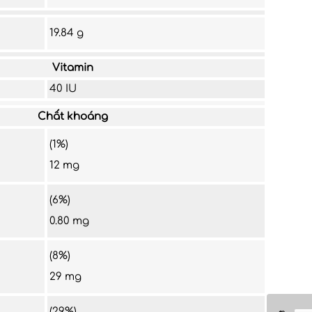
19.84 g
Vitamin
40 IU
Chất khoáng
(1%)
12 mg
(6%)
0.80 mg
(8%)
29 mg
(29%)