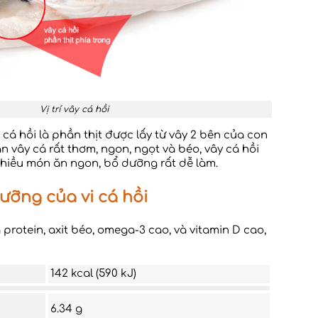
Vị trí vây cá hồi
y cá hồi là phần thịt được lấy từ vây 2 bên của con
ần vây cá rất thơm, ngon, ngọt và béo, vây cá hồi
hiều món ăn ngon, bổ dưỡng rất dễ làm.
 dưỡng của vi cá hồi
 protein, axit béo, omega-3 cao, và vitamin D cao,
142 kcal (590 kJ)
6.34 g