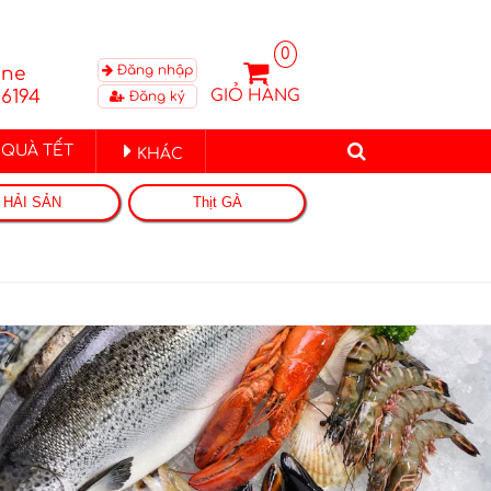
0
Đăng nhập
ine
GIỎ HÀNG
6194
Đăng ký
 QUÀ TẾT
KHÁC
HẢI SẢN
Thịt GÀ