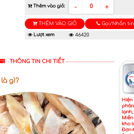
-
+
0
Thêm vào giỏ:
THÊM VÀO GIỎ
Gọi/Nhắn tin
Lượt xem
46420
THÔNG TIN CHI TIẾT
 là gì?
Hiện 
phân
lạnh,
Miền
kho l
Đơn h