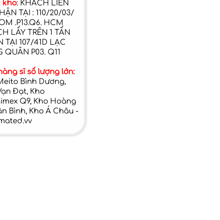
c kho
: KHÁCH LIÊN
ẬN TẠI : 110/20/03/
OM .P13.Q6. HCM
H LẤY TRÊN 1 TẤN
 TẠI 107/41D LẠC
 QUÂN P03. Q11
àng sĩ số lượng lớn:
Meito Bình Dương,
Vạn Đạt, Kho
simex Q9, Kho Hoàng
n Bình, Kho Á Châu -
mated.vv