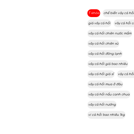
T khóa
chế biến vây cá hồ
giá vây cá hồi
vây cá hồi c
vây cá hồi chiên nước mắm
vây cá hồi chiên xù
vây cá hồi đông lạnh
vây cá hồi giá bao nhiêu
vây cá hồi giá sỉ
vây cá hồ
vây cá hồi mua ở đâu
vây cá hồi nấu canh chua
vây cá hồi nướng
vi cá hồi bao nhiêu 1kg