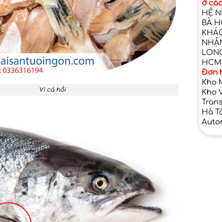
ở cá
HỆ NH
BÀ H
KHÁC
NHẬN
LONG
HCM
Đơn h
Kho 
Vi cá hồi
Kho 
Tran
Hà Tâ
Auto