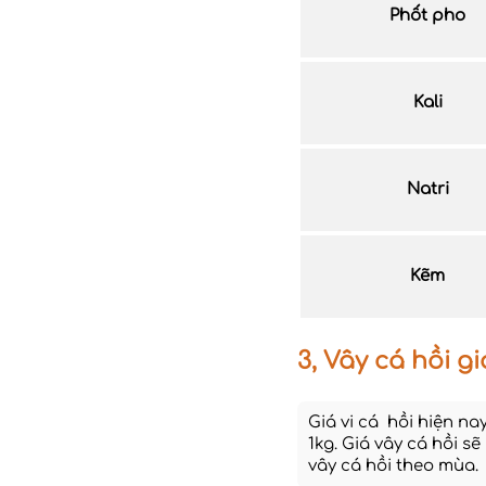
Phốt pho
Kali
Natri
Kẽm
3, Vây cá hồi g
Giá vi cá hồi hiện na
1kg. Giá vây cá hồi s
vây cá hồi theo mùa.