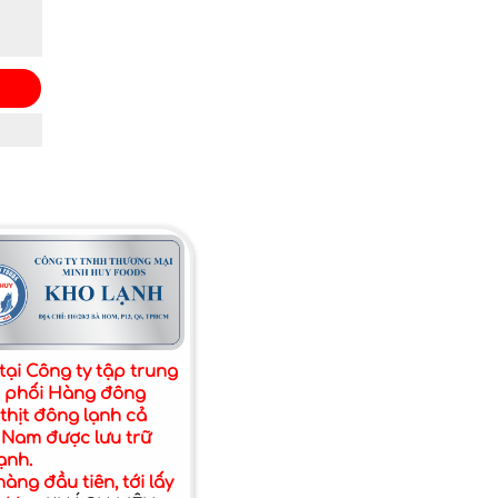
tại Công ty tập trung
 phối Hàng đông
 thịt đông lạnh cả
 Nam được lưu trữ
ạnh.
àng đầu tiên, tới lấy