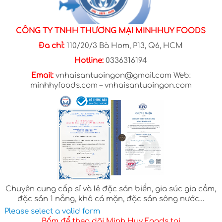
CÔNG TY TNHH THƯƠNG MẠI MINHHUY FOODS
Đa chỉ:
110/20/3 Bà Hom, P13, Q6, HCM
Hotline:
0336316194
Email:
vnhaisantuoingon@gmail.com Web:
minhhyfoods.com – vnhaisantuoingon.com
Chuyên cung cấp sỉ và lẻ đặc sản biển, gia súc gia cầm,
đặc sản 1 nắng, khô cá mặn, đặc sản sông nước…
Please select a valid form
Bấm để theo dõi Minh Huy Foods tại