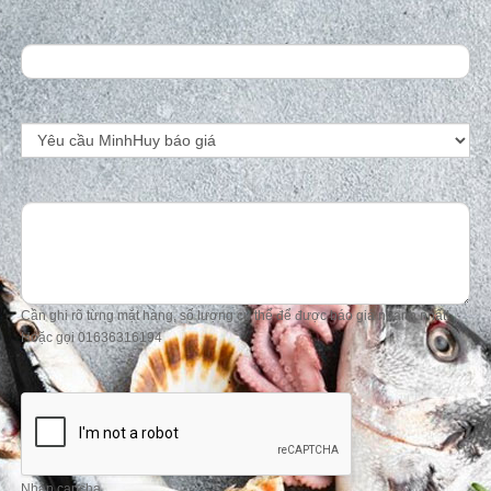
Cần ghi rõ từng mặt hàng, số lượng cụ thể để được báo giá nhanh nhất!
Hoặc gọi 01636316194
Nhập capcha