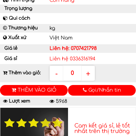
Tình trạng
Còn hàng
Trọng lượng
Qui cách
Thương hiệu
kg
Xuất xứ
Việt Nam
Giá lẻ
Liên hệ: 0707421798
Giá sỉ
Liên hệ 0336316194
-
+
0
Thêm vào giỏ:
THÊM VÀO GIỎ
Gọi/Nhắn tin
Lượt xem
5968
Cam kết giá sỉ, lẻ tốt
nhất trên thị trường