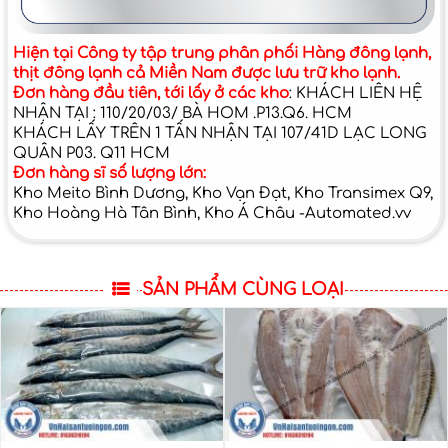
Hiện tại Công ty tập trung phân phối Hàng đông lạnh,
thịt đông lạnh cả Miền Nam được lưu trữ kho lạnh.
Đơn hàng đầu tiên, tới lấy ở các kho
: KHÁCH LIÊN HỆ
NHẬN TẠI : 110/20/03/ BÀ HOM .P13.Q6. HCM
KHÁCH LẤY TRÊN 1 TẤN NHẬN TẠI 107/41D LẠC LONG
QUÂN P03. Q11 HCM
Đơn hàng sĩ số lượng lớn:
Kho Meito Bình Dương, Kho Vạn Đạt, Kho Transimex Q9,
Kho Hoàng Hà Tân Bình, Kho Á Châu -Automated.vv
SẢN PHẨM CÙNG LOẠI