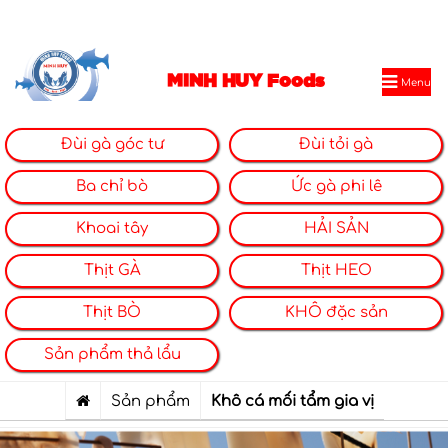
MINH HUY Foods
Menu
Đùi gà góc tư
Đùi tỏi gà
Ba chỉ bò
Ức gà phi lê
Khoai tây
HẢI SẢN
Thịt GÀ
Thịt HEO
Thịt BÒ
KHÔ đặc sản
Sản phẩm thả lẩu
Sản phẩm
Khô cá mối tẩm gia vị