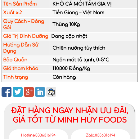
Tên Sản Phẩm
KHÔ CÁ MỐI TẨM GIA VỊ
Xuất xứ
Tiền Giang – Việt Nam
Quy Cách – Đóng
Thùng 10Kg
Gói
Giá Trị Dinh Dưỡng
Đang cập nhật
Hướng Dẫn Sử
Chiên nướng tùy thích
Dụng
Bảo Quản
Ngăn mát tủ lạnh, 0-5*C
Giá tham khảo
110.000 Đồng/Kg
Tình trạng
Còn hàng
ĐẶT HÀNG NGAY NHẬN ƯU ĐÃI,
GIÁ TỐT TỪ MINH HUY FOODS
Hotline:0336316194
Zalo:0336316194