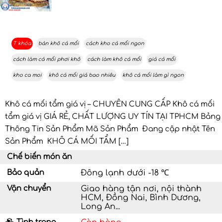
T khóa
bán khô cá mối
cách kho cá mối ngon
cách làm cá mối phơi khô
cách làm khô cá mối
giá cá mối
kho ca moi
khô cá mối giá bao nhiêu
khô cá mối làm gì ngon
Khô cá mối tẩm giá vị – CHUYÊN CUNG CẤP Khô cá mối
tẩm giá vị GIÁ RẺ, CHẤT LƯỢNG UY TÍN TẠI TPHCM Bảng
Thông Tin Sản Phẩm Mã Sản Phẩm Đang cập nhật Tên
Sản Phẩm KHÔ CÁ MỐI TẨM […]
Chế biến món ăn
Bảo quản
Đông lạnh dưới -18 ℃
Vận chuyển
Giao hàng tận nơi, nội thành
HCM, Đồng Nai, Bình Dương,
Long An...